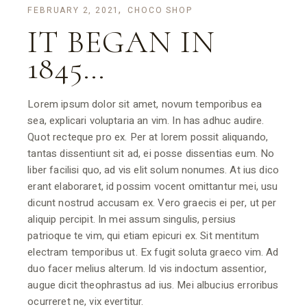
FEBRUARY 2, 2021
CHOCO SHOP
IT BEGAN IN
1845…
Lorem ipsum dolor sit amet, novum temporibus ea
sea, explicari voluptaria an vim. In has adhuc audire.
Quot recteque pro ex. Per at lorem possit aliquando,
tantas dissentiunt sit ad, ei posse dissentias eum. No
liber facilisi quo, ad vis elit solum nonumes. At ius dico
erant elaboraret, id possim vocent omittantur mei, usu
dicunt nostrud accusam ex. Vero graecis ei per, ut per
aliquip percipit. In mei assum singulis, persius
patrioque te vim, qui etiam epicuri ex. Sit mentitum
electram temporibus ut. Ex fugit soluta graeco vim. Ad
duo facer melius alterum. Id vis indoctum assentior,
augue dicit theophrastus ad ius. Mei albucius erroribus
ocurreret ne, vix evertitur.