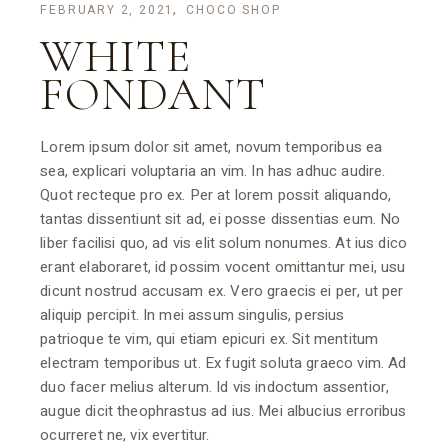
FEBRUARY 2, 2021
CHOCO SHOP
WHITE
FONDANT
Lorem ipsum dolor sit amet, novum temporibus ea
sea, explicari voluptaria an vim. In has adhuc audire.
Quot recteque pro ex. Per at lorem possit aliquando,
tantas dissentiunt sit ad, ei posse dissentias eum. No
liber facilisi quo, ad vis elit solum nonumes. At ius dico
erant elaboraret, id possim vocent omittantur mei, usu
dicunt nostrud accusam ex. Vero graecis ei per, ut per
aliquip percipit. In mei assum singulis, persius
patrioque te vim, qui etiam epicuri ex. Sit mentitum
electram temporibus ut. Ex fugit soluta graeco vim. Ad
duo facer melius alterum. Id vis indoctum assentior,
augue dicit theophrastus ad ius. Mei albucius erroribus
ocurreret ne, vix evertitur.