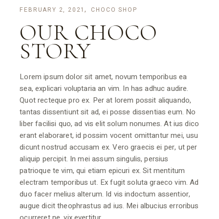
FEBRUARY 2, 2021
CHOCO SHOP
OUR CHOCO
STORY
Lorem ipsum dolor sit amet, novum temporibus ea
sea, explicari voluptaria an vim. In has adhuc audire.
Quot recteque pro ex. Per at lorem possit aliquando,
tantas dissentiunt sit ad, ei posse dissentias eum. No
liber facilisi quo, ad vis elit solum nonumes. At ius dico
erant elaboraret, id possim vocent omittantur mei, usu
dicunt nostrud accusam ex. Vero graecis ei per, ut per
aliquip percipit. In mei assum singulis, persius
patrioque te vim, qui etiam epicuri ex. Sit mentitum
electram temporibus ut. Ex fugit soluta graeco vim. Ad
duo facer melius alterum. Id vis indoctum assentior,
augue dicit theophrastus ad ius. Mei albucius erroribus
ocurreret ne, vix evertitur.